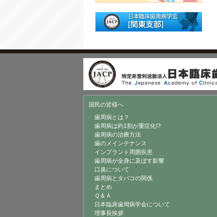
国民の皆様へ
歯周病とは？
歯周病は約1割が重症化!?
歯周病の治療方法
歯のメインテナンス
インプラント周囲疾患
歯周病が全身に及ぼす影響
口臭について
歯周病とタバコの関係
まとめ
Ｑ＆Ａ
日本臨床歯周病学会について
理事長挨拶