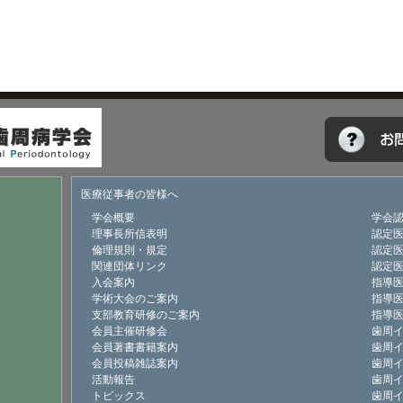
医療従事者の皆様へ
学会概要
学会
理事長所信表明
認定
倫理規則・規定
認定
関連団体リンク
認定
入会案内
指導
学術大会のご案内
指導
支部教育研修のご案内
指導
会員主催研修会
歯周
会員著書書籍案内
歯周
会員投稿雑誌案内
歯周
活動報告
歯周
トピックス
歯周