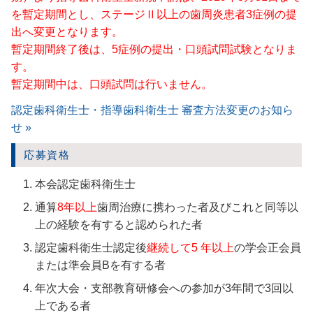
を暫定期間とし、ステージⅡ以上の歯周炎患者3症例の提
出へ変更となります。
暫定期間終了後は、5症例の提出・口頭試問試験となりま
す。
暫定期間中は、口頭試問は行いません。
認定歯科衛生士・指導歯科衛生士 審査方法変更のお知ら
せ »
応募資格
本会認定歯科衛生士
通算
8年以上
歯周治療に携わった者及びこれと同等以
上の経験を有すると認められた者
認定歯科衛生士認定後
継続して5 年以上
の学会正会員
または準会員Bを有する者
年次大会・支部教育研修会への参加が3年間で3回以
上である者