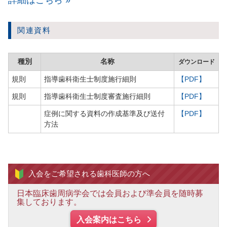
詳細はこちら »
関連資料
種別
名称
ダウンロード
規則
指導歯科衛生士制度施行細則
【PDF】
規則
指導歯科衛生士制度審査施行細則
【PDF】
症例に関する資料の作成基準及び送付
【PDF】
方法
入会をご希望される
歯科医師の方へ
日本臨床歯周病学会では会員および準会員を随時募
集しております。
入会案内はこちら