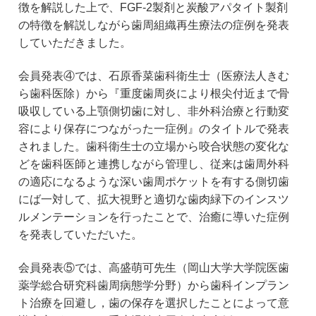
徴を解説した上で、FGF-2製剤と炭酸アパタイト製剤
の特徴を解説しながら歯周組織再生療法の症例を発表
していただきました。
会員発表④では、石原香菜歯科衛生士（医療法人きむ
ら歯科医除）から『重度歯周炎により根尖付近まで骨
吸収している上顎側切歯に対し、非外科治療と行動変
容により保存につながった一症例』のタイトルで発表
されました。歯科衛生士の立場から咬合状態の変化な
どを歯科医師と連携しながら管理し、従来は歯周外科
の適応になるような深い歯周ポケットを有する側切歯
にば一対して、拡大視野と適切な歯肉緑下のインスツ
ルメンテーションを行ったことで、治癒に導いた症例
を発表していただいた。
会員発表⑤では、高盛萌可先生（岡山大学大学院医歯
薬学総合研究科歯周病態学分野）から歯科インプラン
ト治療を回避し，歯の保存を選択したことによって意