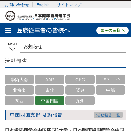
お問い合わせ
English
サイトマップ
お知らせ
活動報告
学術大会
AAP
CEC
市民フォーラム
北海道
東北
関東
中部
関西
中国四国
九州
中国四国支部 活動報告
活動報告一覧
日本歯周病学会中国四国3大学・日本臨床歯周病学会中国