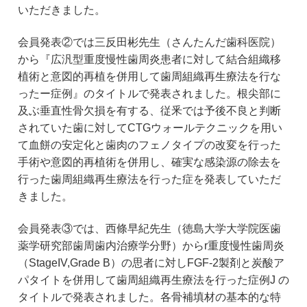
いただきました。
会員発表②では三反田彬先生（さんたんだ歯科医院）
から『広汎型重度慢性歯周炎患者に対して結合組織移
植術と意図的再植を併用して歯周組織再生療法を行な
ったー症例』のタイトルで発表されました。根尖部に
及ぶ垂直性骨欠損を有する、従釆では予後不良と判断
されていた歯に対してCTGウォールテクニックを用い
て血餅の安定化と歯肉のフェノタイプの改変を行った
手術や意図的再植術を併用し、確実な感染源の除去を
行った歯周組織再生療法を行った症を発表していただ
きました。
会員発表③では、西條早紀先生（徳島大学大学院医歯
薬学研究部歯周歯内治療学分野）からr重度慢性歯周炎
（StageIV,Grade B）の思者に対しFGF-2製剤と炭酸ア
パタイトを併用して歯周組織再生療法を行った症例J の
タイトルで発表されました。各骨補填材の基本的な特