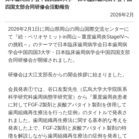
四国支部合同研修会活動報告
2026年2月
2026年2月1日に岡山県岡山の岡山国際交流センターに
て『続・ペリオサミットin岡山～重度歯周炎StagelVへ
の挑戦～』のテーマで日本臨床歯周病学会日本歯周病
学会中国四国3大学・日本臨床歯周病学会中国四国支部
合同研修会が開催されました。
研修会は大江支部長からの開会挨拶に始まりました。
会員発表①では、谷口友梨先生（広烏大学大学院医系
科学研究科歯周病態学研究室）から『重度歯周炎患者
に対してFGF-2製剤と炭酸アパタイト製剤を併用して
歯周組織再生療法を行った症例』のタイトルで発表さ
れました。歯周組織再生療法に関する基本的な考えを
発表した上で、FGF-2製剤と炭酸アバタイト製剤の特
徴を解説しながら歯周組織再生療法の症例を発表して