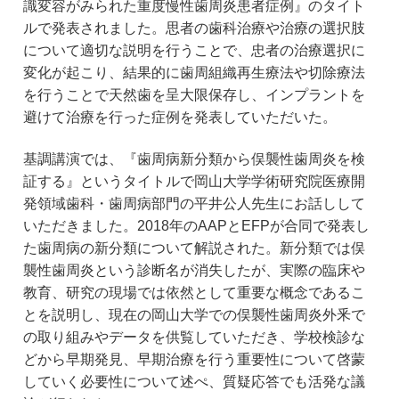
識変容がみられた重度慢性歯周炎患者症例』のタイト
ルで発表されました。思者の歯科治療や治療の選択肢
について適切な説明を行うことで、忠者の治療選択に
変化が起こり、結果的に歯周組織再生療法や切除療法
を行うことで天然歯を呈大限保存し、インプラントを
避けて治療を行った症例を発表していただいた。
基調講演では、『歯周病新分類から俣襲性歯周炎を検
証する』というタイトルで岡山大学学術研究院医療開
発領域歯科・歯周病部門の平井公人先生にお話しして
いただきました。2018年のAAPとEFPが合同で発表し
た歯周病の新分類について解説された。新分類では俣
襲性歯周炎という診断名が消失したが、実際の臨床や
教育、研究の現場では依然として重要な概念であるこ
とを説明し、現在の岡山大学での俣襲性歯周炎外釆で
の取り組みやデータを供覧していただき、学校検診な
どから早期発見、早期治療を行う重要性について啓蒙
していく必要性について述ぺ、質疑応答でも活発な議